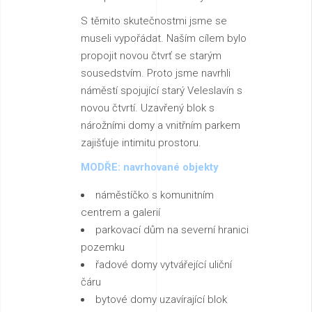
S těmito skutečnostmi jsme se
museli vypořádat. Naším cílem bylo
propojit novou čtvrť se starým
sousedstvím. Proto jsme navrhli
náměstí spojující starý Veleslavín s
novou čtvrtí. Uzavřený blok s
nárožními domy a vnitřním parkem
zajišťuje intimitu prostoru.
MODŘE:
navrhované objekty
náměstíčko s komunitním
centrem a galerií
parkovací dům na severní hranici
pozemku
řadové domy vytvářející uliční
čáru
bytové domy uzavírající blok