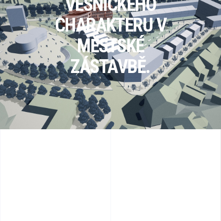
VESNICKÉHO
CHARAKTERU V
MĚSTSKÉ
ZÁSTAVBĚ.