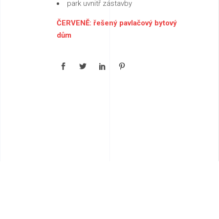
park uvnitř zástavby
ČERVENĚ:
řešený pavlačový bytový
dům